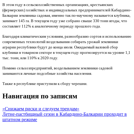
В этом году в сельскохозяйственных организациях, крестьянских
(фермерских) хозяйствах и индивидуальных предпринимателей Кабардино-
Балкарии земляника садовая, именно так по-научному называется клубника,
занимает 145 га. В текущем году уже собрано свыше 330 тонн ягоды, что
составляет 112% к аналогичному периоду прошлого года.
Благодаря климатическим условиям, разнообразию сортов и использованию
современных технологий возделывания собирать урожай земляники
аграрии республики будут до конца июля. Ожидаемый валовой сбор
клубники в товарном секторе в текущем году прогнозируется на уровне 1,1
тыс. тонн, или 110% к 2020 году.
Помимо сельхозпредприятий, возделыванием земляники садовой
занимаются личные подсобные хозяйства населения.
Также в республике приступили к сбору черешни.
Навигация по записям
«Снижаем риски и следуем трендам»
Летне-пастбищный сезон в Кабардино-Балкарии проходит в
штатном режиме