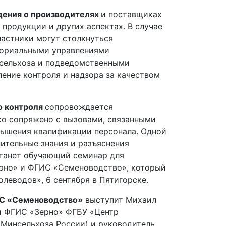
дения о производителях
и поставщиках
 продукции и других аспектах. В случае
частники могут столкнуться
ториальными управлениями
сельхоза и подведомственными
ение контроля и надзора за качеством
о контроля
сопровождается
ко сопряжено с вызовами, связанными
вышения квалификации персонала. Одной
ительные знания и разъяснения
танет обучающий семинар для
рно» и ФГИС «Семеноводство», который
леводов», 6 сентября в Пятигорске.
ИС «Семеноводство»
выступит Михаил
ии ФГИС «Зерно» ФГБУ «Центр
Минсельхоза России) и руководитель